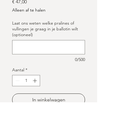
Prijs
€ 47,00
Alleen af te halen
Laat ons weten welke pralines of
vullingen je graag in je ballotin wilt
(optioneel)
0/500
Aantal
*
In winkelwagen
Nu kopen
Deze ballotin van 
1 kg pralines
 bevat 