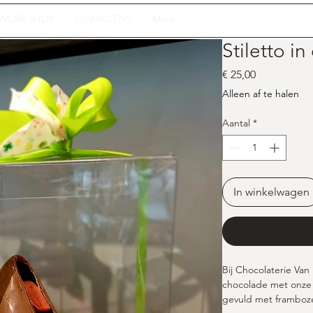
WORKSHOP
IJSWAGENS
More
Stiletto i
Prijs
€ 25,00
Alleen af te halen
Aantal
*
In winkelwagen
Bij Chocolaterie Van
chocolade met onze v
gevuld met framboz