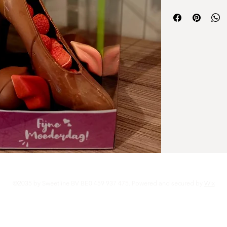
Afgewerkt met deli
lippen, wordt dit el
een luxebox. Perfec
straalt het vakmansc
Van Nevel om bekend
atelier de smaakbele
combineert. Een verw
chocolade tot leven
©2035 by Sweetline BV BE0 459 937 475. Powered and secured by
Wix