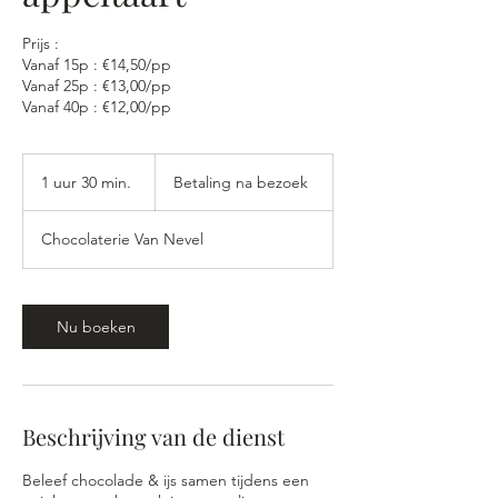
Prijs :
Vanaf 15p : €14,50/pp
Vanaf 25p : €13,00/pp
Vanaf 40p : €12,00/pp
Betaling
na
1 uur 30 min.
1
Betaling na bezoek
bezoek
u
u
Chocolaterie Van Nevel
3
0
m
i
Nu boeken
n
.
Beschrijving van de dienst
Beleef chocolade & ijs samen tijdens een