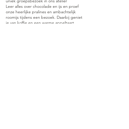
uniek groepsbezoek in ons atelier
Leer alles over chocolade en ijs en proef
onze heerlijke pralines en ambachtelijk
roomijs tijdens een bezoek. Daarbij geniet
je van koffie en een warme appeltaart,
perfect om de beleving compleet te maken.
Contactgegevens
Woumenweg 5, Diksmuide, Belgium
0475540481
info@sweetline.be
©2035 by Sweetline BV BE0
459 937
475
. Powered and secured by
Wix