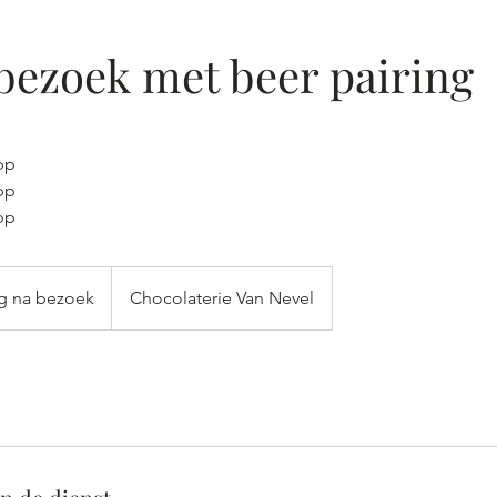
ezoek met beer pairing
pp
pp
pp
ng na bezoek
Chocolaterie Van Nevel