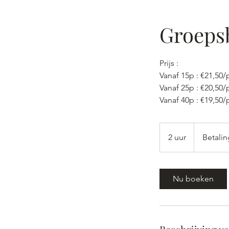
Groepsb
Prijs :
Vanaf 15p : €21,50/
Vanaf 25p : €20,50/
Vanaf 40p : €19,50/
Betaling
na
2 uur
2
Betali
bezoek
u
u
r
Nu boeken