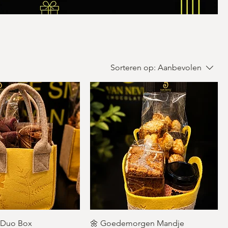
Sorteren op:
Aanbevolen
e Duo Box
🌼 Goedemorgen Mandje