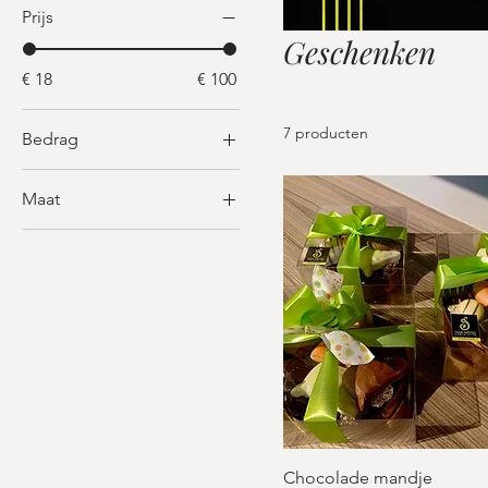
Prijs
Geschenken
€ 18
€ 100
7 producten
Bedrag
Maat
Large
Medium
Small
Chocolade mandje