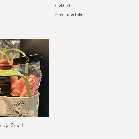
Prijs
€ 20,00
n
Alleen af te halen
ndje Small