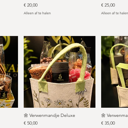
Prijs
Prijs
€ 20,00
€ 25,00
Alleen af te halen
Alleen af te hale
🌼 Verwenmandje Deluxe
🌼 Verwenma
Prijs
Prijs
€ 50,00
€ 35,00